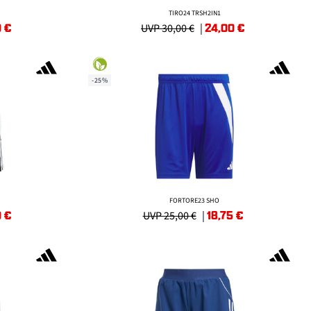
TIRO24 TRSH2IN1
0
€
24,00
€
UVP 30,00 €
|
-25%
FORTORE23 SHO
0
€
18,75
€
UVP 25,00 €
|