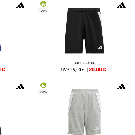
-20%
FORTORE23 SHO
0
€
20,00
€
UVP 25,00 €
|
-20%