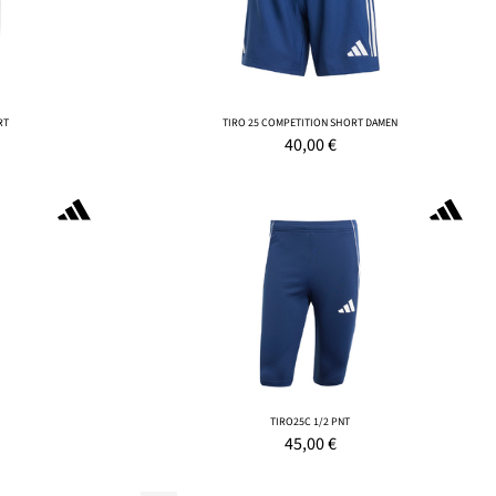
RT
TIRO 25 COMPETITION SHORT DAMEN
40,00
€
TIRO25C 1/2 PNT
45,00
€