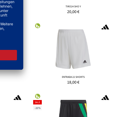
TIRO24 SHO Y
20,00
€
ENTRADA 22 SHORTS
18,00
€
SALE
-20%