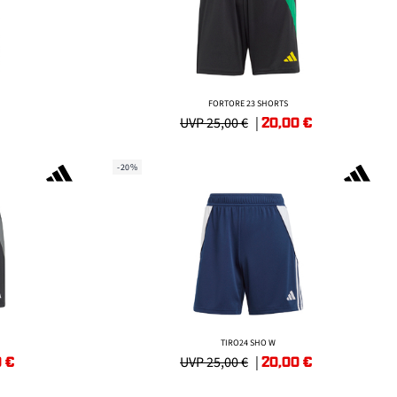
FORTORE 23 SHORTS
20,00
€
UVP 25,00 €
|
-20%
TIRO24 SHO W
0
€
20,00
€
UVP 25,00 €
|