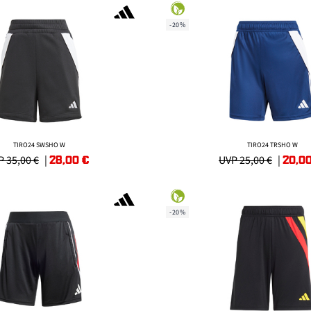
-20%
TIRO24 SWSHO W
TIRO24 TRSHO W
28,00
€
20,0
 35,00 €
|
UVP 25,00 €
|
-20%