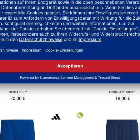
TIRO24 SHO Y
TIRO25C TR SHOY
30,00
€
16,00
€
P 20,00 €
|
TIRO24 SHO Y
ENTRADA 22 SHORTS
20,00
€
18,00
€