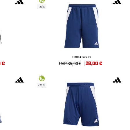
-20%
TIRO24 SWSHO
0
€
28,00
€
UVP 35,00 €
|
-20%