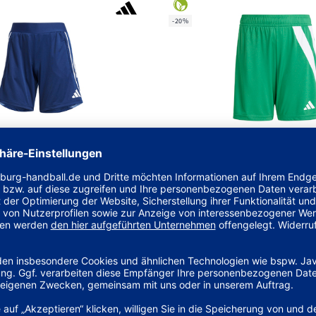
-20%
TIRO25C TR SHOW
FORTORE23 SHO Y
35,00
€
16,0
UVP 20,00 €
|