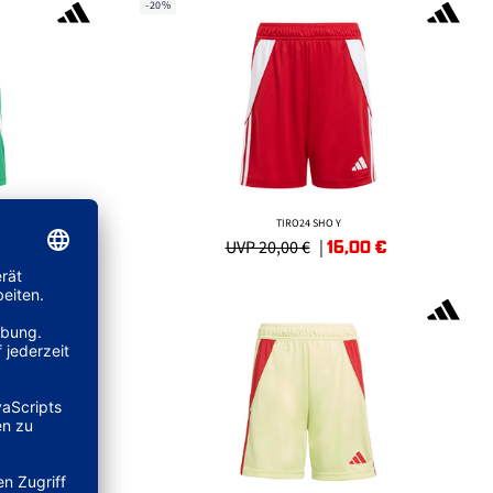
-20%
TIRO24 SHO Y
0
€
16,00
€
UVP 20,00 €
|