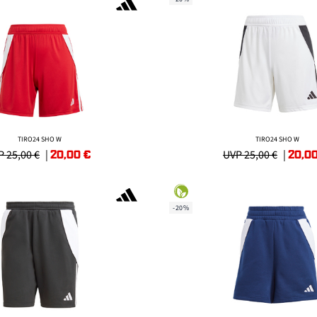
TIRO24 SHO W
TIRO24 SHO W
20,00
€
20,0
 25,00 €
|
UVP 25,00 €
|
-20%