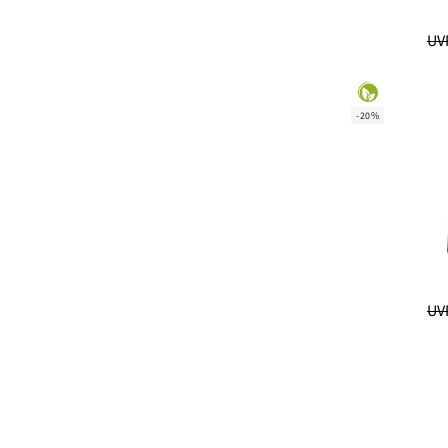
UVP
-20%
UVP