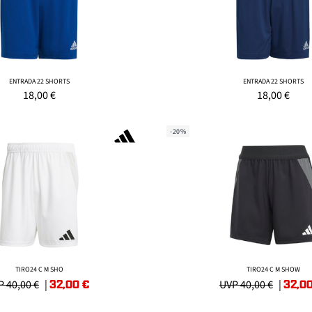
ENTRADA 22 SHORTS
ENTRADA 22 SHORTS
18,00
€
18,00
€
-20%
TIRO24 C M SHO
TIRO24 C M SHOW
32,00
€
32,0
 40,00 €
|
UVP 40,00 €
|