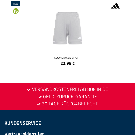
NEW
SQUADRA 25 SHORT
22,95
€
VERSANDKOSTENFREI AB 80€ IN DE
GELD-ZURÜCK-GARANTIE
30 TAGE RÜCKGABERECHT
KUNDENSERVICE
Vertrag widerrufen