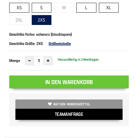
XS
S
M
L
XL
2XL
2XS
Gewählte Farbe: schwarz (blacktepore)
Gewählte Größe:
2XS
Größentabelle
Versandfertig in 2 Werktagen
Menge
IN DEN WARENKORB
AUF DEN WUNSCHZETTEL
TEAMANFRAGE