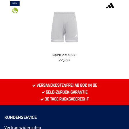
NEW
SQUADRA 25 SHORT
22,95
€
VERSANDKOSTENFREI AB 80€ IN DE
GELD-ZURÜCK-GARANTIE
30 TAGE RÜCKGABERECHT
KUNDENSERVICE
Vertrag widerrufen