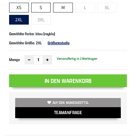
XS
S
M
L
XL
2XL
3XL
Gewählte Farbe: blau (royblu)
Gewählte Größe:
2XL
Größentabelle
Versandfertig in 2 Werktagen
Menge
IN DEN WARENKORB
AUF DEN WUNSCHZETTEL
TEAMANFRAGE