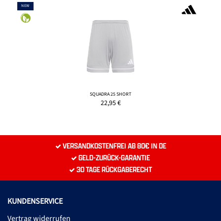
NEW
SQUADRA 25 SHORT
22,95
€
VERSANDKOSTENFREI AB 80€ IN DE
GELD-ZURÜCK-GARANTIE
30 TAGE RÜCKGABERECHT
KUNDENSERVICE
Vertrag widerrufen