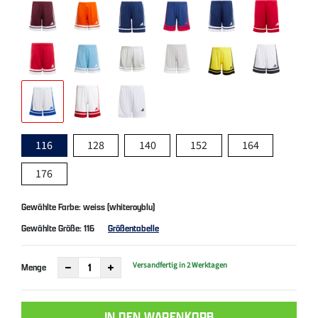
116
128
140
152
164
176
Gewählte Farbe: weiss (whiteroyblu)
Gewählte Größe:
116
Größentabelle
Versandfertig in 2 Werktagen
Menge
IN DEN WARENKORB