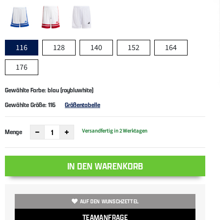
116
128
140
152
164
176
Gewählte Farbe: blau (roybluwhite)
Gewählte Größe:
116
Größentabelle
Versandfertig in 2 Werktagen
Menge
IN DEN WARENKORB
AUF DEN WUNSCHZETTEL
TEAMANFRAGE