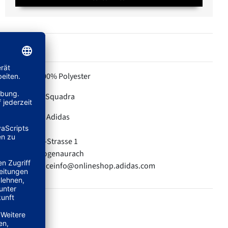
100% Polyester
MATERIAL:
Squadra
KOLLEKTION:
Adidas
HERSTELLER:
adidas AG
Adi-Dassler-Strasse 1
91074 Herzogenaurach
E-Mail: serviceinfo@onlineshop.adidas.com