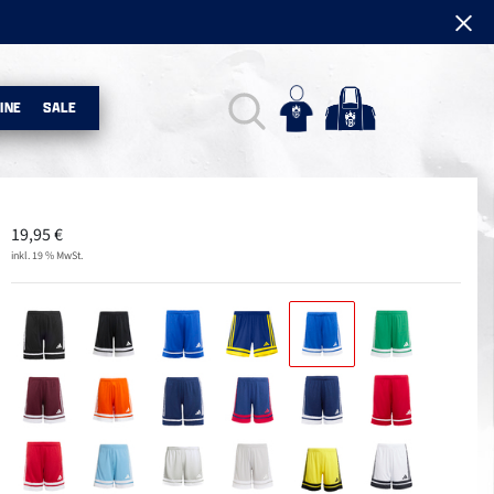
INE
SALE
19,95
€
inkl. 19 % MwSt.