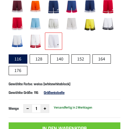
116
128
140
152
164
176
Gewählte Farbe: weiss (whitewhiteblack)
Gewählte Größe:
116
Größentabelle
Versandfertig in 2 Werktagen
Menge
IN DEN WARENKORB