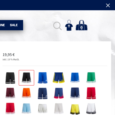
INE
SALE
19,95
€
inkl. 19 % MwSt.