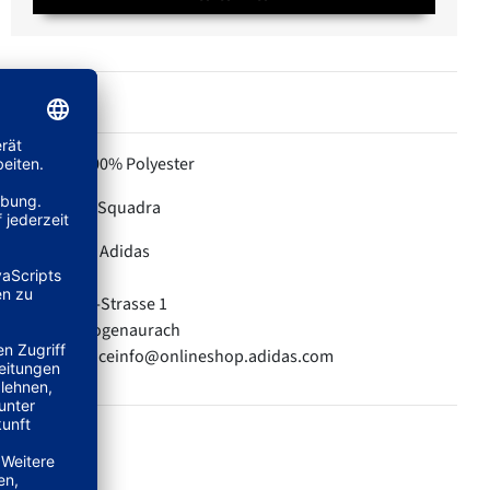
100% Polyester
MATERIAL:
Squadra
KOLLEKTION:
Adidas
HERSTELLER:
adidas AG
Adi-Dassler-Strasse 1
91074 Herzogenaurach
E-Mail: serviceinfo@onlineshop.adidas.com