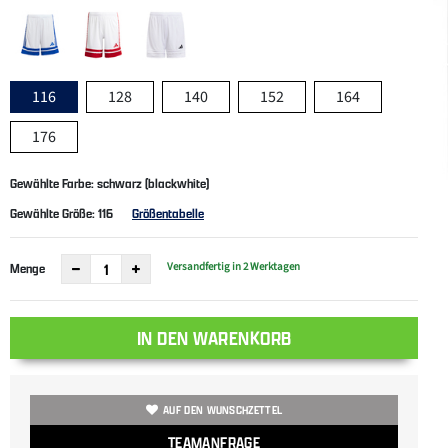
116
128
140
152
164
176
Gewählte Farbe: schwarz (blackwhite)
Gewählte Größe:
116
Größentabelle
Versandfertig in 2 Werktagen
Menge
IN DEN WARENKORB
AUF DEN WUNSCHZETTEL
TEAMANFRAGE