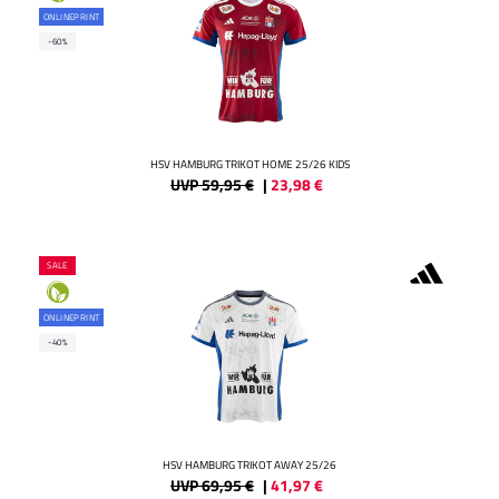
ONLINEPRINT
-60%
HSV HAMBURG TRIKOT HOME 25/26 KIDS
UVP 59,95 €
|
23,98
€
SALE
ONLINEPRINT
-40%
HSV HAMBURG TRIKOT AWAY 25/26
UVP 69,95 €
|
41,97
€