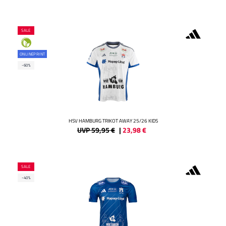
SALE
ONLINEPRINT
-60%
HSV HAMBURG TRIKOT AWAY 25/26 KIDS
UVP 59,95 €
|
23,98
€
SALE
-40%