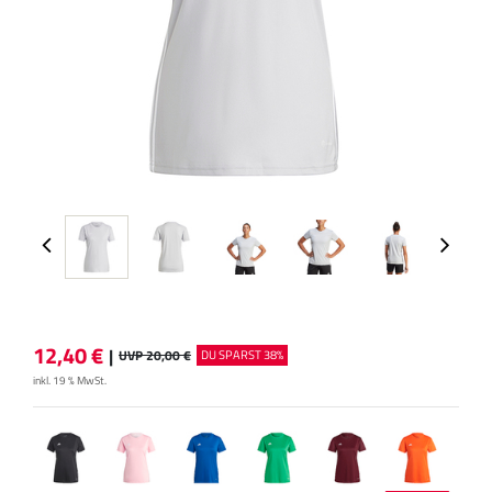
12,40
€
|
UVP 20,00 €
DU SPARST 38%
inkl. 19 % MwSt.