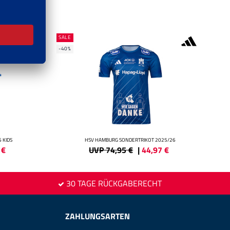
SALE
-40%
 KIDS
HSV HAMBURG SONDERTRIKOT 2025/26
€
UVP 74,95 €
|
44,97
€
30 TAGE RÜCKGABERECHT
ZAHLUNGSARTEN