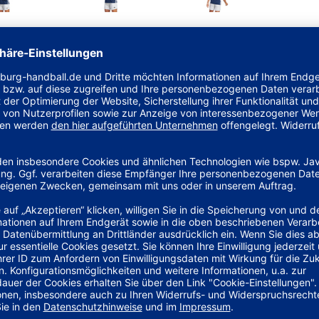
en adidas Trikot kannst du dich voll und ganz auf dein Ziel
echnologie und Mesh-Ärmel garantieren das ganze Spiel über
fen und das 3-Streifen Logo machen den Look komplett.
und besteht zu 100 % aus recycelten Materialien.