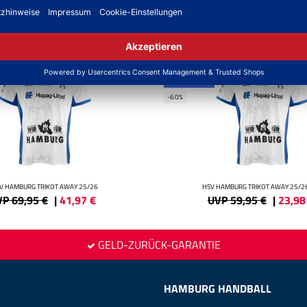
SALE
ONLINEPRINT
-60%
V HAMBURG TRIKOT AWAY 25/26
HSV HAMBURG TRIKOT AWAY 25/26
P 69,95 €
|
41,97
€
UVP 59,95 €
|
23,98
GELD-ZURÜCK-GARANTIE
HAMBURG HANDBALL