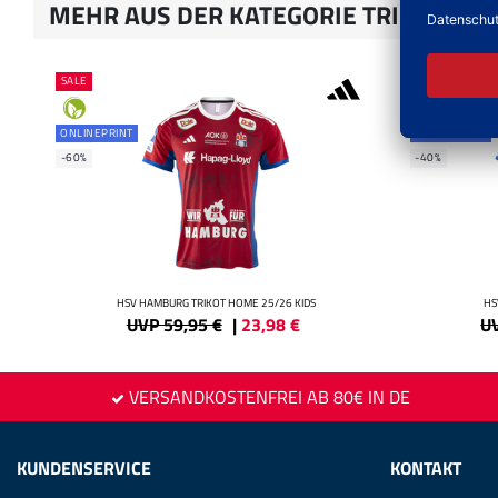
MEHR AUS DER KATEGORIE TRIKOTS
SALE
SALE
ONLINEPRINT
ONLINEPRINT
-60%
-40%
HSV HAMBURG TRIKOT HOME 25/26 KIDS
HS
UVP 59,95 €
|
23,98
€
UV
VERSANDKOSTENFREI AB 80€ IN DE
KUNDENSERVICE
KONTAKT