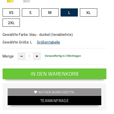
XS
S
M
L
XL
2XL
Gewählte Farbe: blau - dunkel (tenablwhite)
Gewählte Größe:
L
Größentabelle
Versandfertig in 2 Werktagen
Menge
IN DEN WARENKORB
AUF DEN WUNSCHZETTEL
TEAMANFRAGE