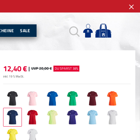
CHEINE
SALE
12,40
€
|
UVP 20,00 €
DU SPARST 38%
inkl. 19 % MwSt.