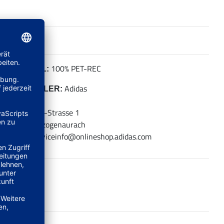
100% PET-REC
MATERIAL:
Adidas
HERSTELLER:
adidas AG
Adi-Dassler-Strasse 1
91074 Herzogenaurach
E-Mail: serviceinfo@onlineshop.adidas.com