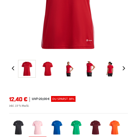
12,40
€
|
UVP 20,00 €
DU SPARST 38%
inkl. 19 % MwSt.