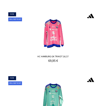
NEW
ONLINEPRINT
HC HAMBURG GK TRIKOT 26/27
69,95
€
NEW
ONLINEPRINT