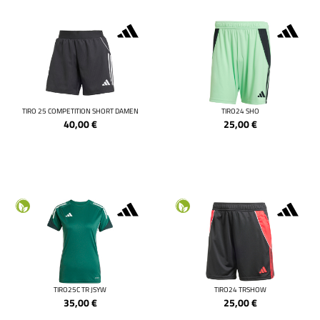
TIRO 25 COMPETITION SHORT DAMEN
TIRO24 SHO
40,00
€
25,00
€
TIRO25C TR JSYW
TIRO24 TRSHOW
35,00
€
25,00
€