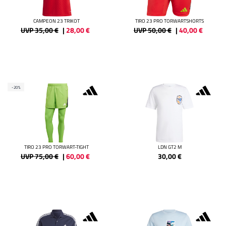
CAMPEON 23 TRIKOT
TIRO 23 PRO TORWARTSHORTS
UVP 35,00 €
|
28,00
€
UVP 50,00 €
|
40,00
€
-20%
TIRO 23 PRO TORWART-TIGHT
LDN GT2 M
UVP 75,00 €
|
60,00
€
30,00
€