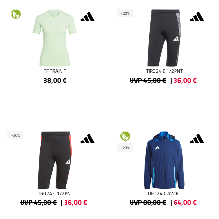
-20%
TF TRAIN T
TIRO24 C 1/2PNT
38,00
€
UVP 45,00 €
|
36,00
€
-20%
-20%
TIRO24 C 1/2PNT
TIRO24 C AWJKT
UVP 45,00 €
|
36,00
€
UVP 80,00 €
|
64,00
€