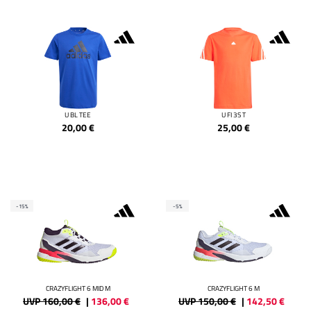
U BL TEE
U FI 3S T
20,00
€
25,00
€
-15%
-5%
CRAZYFLIGHT 6 MID M
CRAZYFLIGHT 6 M
UVP 160,00 €
|
136,00
€
UVP 150,00 €
|
142,50
€