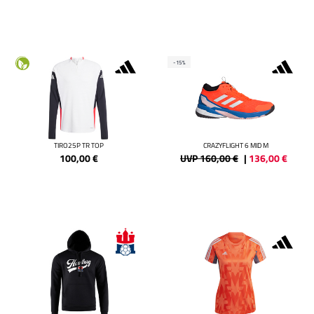
-15%
TIRO25P TR TOP
CRAZYFLIGHT 6 MID M
100,00
€
UVP 160,00 €
|
136,00
€