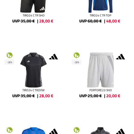
TIRO24 C TR SHO
TIRO24 C TR TOP
UVP 35,00 €
|
28,00
€
UVP 60,00 €
|
48,00
€
-20%
-20%
TIRO24 C TRJSYW
FORTORE23 SHO
UVP 35,00 €
|
28,00
€
UVP 25,00 €
|
20,00
€