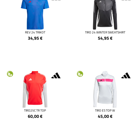
REV 24 TRIKOT
TIRO 24 WINTER SWEATSHIRT
34,95
€
54,95
€
TIRO25C TR TOP
TIRO ES TOP W
60,00
€
45,00
€