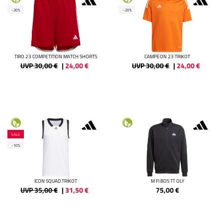
-20%
-20%
TIRO 23 COMPETITION MATCH SHORTS
CAMPEON 23 TRIKOT
UVP 30,00 €
|
24,00
€
UVP 30,00 €
|
24,00
€
SALE
-10%
ICON SQUAD TRIKOT
M FI BOS TT OLY
UVP 35,00 €
|
31,50
€
75,00
€