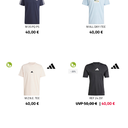
M 3S PQ PS
M ALL DAY I TEE
40,00
€
40,00
€
-20%
M Z.N.E. TEE
REF 24 JSY
40,00
€
UVP 50,00 €
|
40,00
€