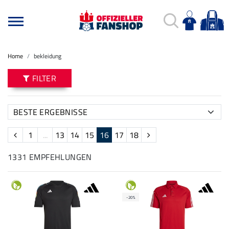
Home
bekleidung
FILTER
1
...
13
14
15
16
17
18
1331 EMPFEHLUNGEN
-20%