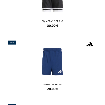
SQUADRA 25 DT SHO
30,00
€
NEW
TASTIGO25 SHORT
28,00
€