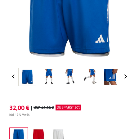
32,00
€
|
UVP 40,00 €
DU SPARST 20%
inkl. 19 % MwSt.