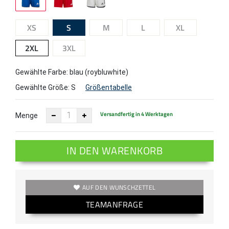
XS
S
M
L
XL
2XL
3XL
Gewählte Farbe: blau (roybluwhite)
Gewählte Größe:
S
Größentabelle
Versandfertig in 4 Werktagen
Menge
IN DEN WARENKORB
AUF DEN WUNSCHZETTEL
TEAMANFRAGE