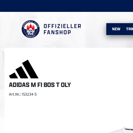
NEW
TRI
ADIDAS M FI BOS T OLY
Art.Nr.: IS3234-S