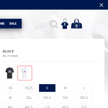
INE
SALE
40,00
€
inkl. 19 % MwSt.
XS
XS/S
S
M
L
XL
2XL
2XLS
3XL
3XLS
4XL
4XLS
L/S
M/S
S/S