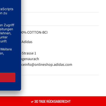
100% COTTON-BCI
MATERIAL:
Adidas
HERSTELLER:
adidas AG
Adi-Dassler-Strasse 1
91074 Herzogenaurach
E-Mail: serviceinfo@onlineshop.adidas.com
30 TAGE RÜCKGABERECHT