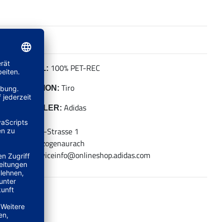
100% PET-REC
MATERIAL:
Tiro
KOLLEKTION:
Adidas
HERSTELLER:
adidas AG
Adi-Dassler-Strasse 1
91074 Herzogenaurach
E-Mail: serviceinfo@onlineshop.adidas.com