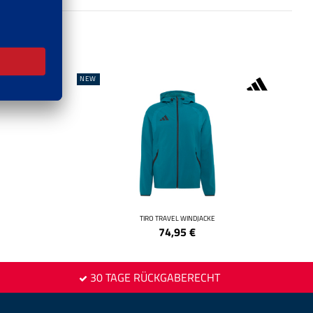
NEW
TIRO TRAVEL WINDJACKE
74,95
€
30 TAGE RÜCKGABERECHT