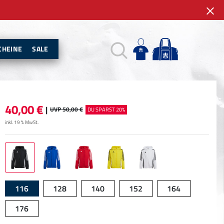
CHEINE
SALE
40,00
€
|
UVP 50,00 €
DU SPARST 20%
inkl. 19 % MwSt.
116
128
140
152
164
176