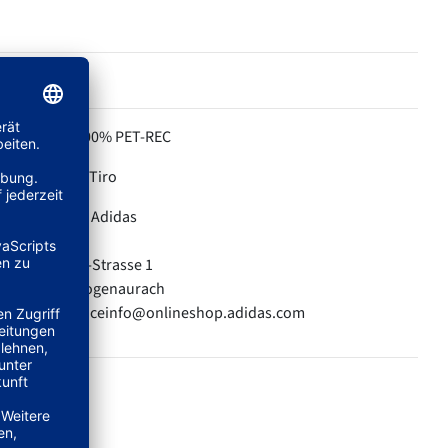
100% PET-REC
MATERIAL:
Tiro
KOLLEKTION:
Adidas
HERSTELLER:
adidas AG
Adi-Dassler-Strasse 1
91074 Herzogenaurach
E-Mail: serviceinfo@onlineshop.adidas.com