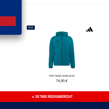
NEW
TIRO TRAVEL WINDJACKE
74,95
€
30 TAGE RÜCKGABERECHT