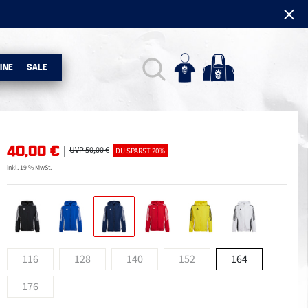
INE
SALE
40,00
€
|
UVP 50,00 €
DU SPARST 20%
inkl. 19 % MwSt.
116
128
140
152
164
176