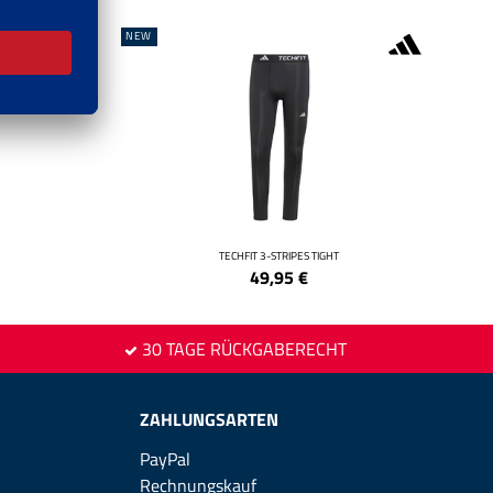
NEW
TECHFIT 3-STRIPES TIGHT
49,95
€
30 TAGE RÜCKGABERECHT
ZAHLUNGSARTEN
PayPal
Rechnungskauf