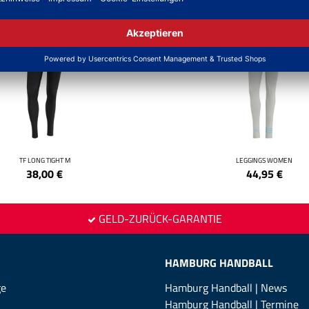
NEW
TF LONG TIGHT M
LEGGINGS WOMEN
38,00
€
44,95
€
GELD-ZURÜCK-GARANTIE
HAMBURG HANDBALL
ge
Hamburg Handball | News
Hamburg Handball | Termine