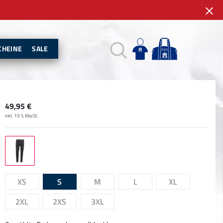
CHEINE
SALE
49,95
€
inkl. 19 % MwSt.
XS
S
M
L
XL
2XL
2XS
3XL