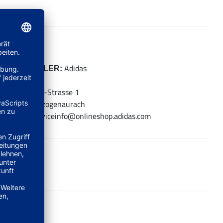
Adidas
HERSTELLER:
adidas AG
Adi-Dassler-Strasse 1
91074 Herzogenaurach
E-Mail: serviceinfo@onlineshop.adidas.com