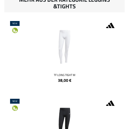
&TIGHTS
NEW
TF LONG TIGHT M
38,00
€
NEW