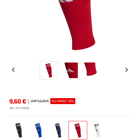
9,60
€
|
UVP 12,00 €
DU SPARST 20%
inkl. 19 % MwSt.