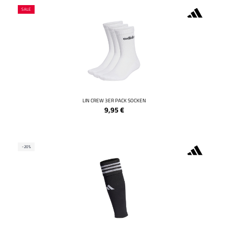
SALE
LIN CREW 3ER PACK SOCKEN
9,95
€
-20%