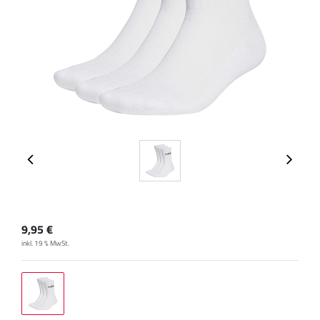
9,95
€
inkl. 19 % MwSt.