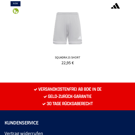
NEW
SQUADRA 25 SHORT
22,95
€
VERSANDKOSTENFREI AB 80€ IN DE
GELD-ZURÜCK-GARANTIE
30 TAGE RÜCKGABERECHT
KUNDENSERVICE
Vertrag widerrufen