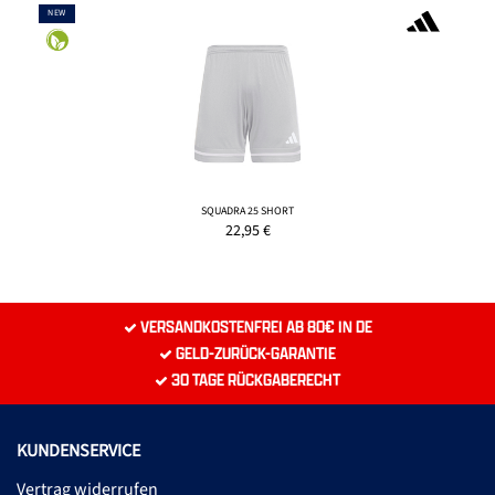
NEW
SQUADRA 25 SHORT
22,95
€
VERSANDKOSTENFREI AB 80€ IN DE
GELD-ZURÜCK-GARANTIE
30 TAGE RÜCKGABERECHT
KUNDENSERVICE
Vertrag widerrufen