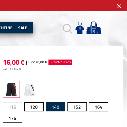
CHEINE
SALE
16,00
€
|
UVP 20,00 €
DU SPARST 20%
inkl. 19 % MwSt.
116
128
140
152
164
176