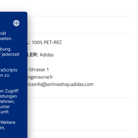
100% PET-REC
MATERIAL:
Adidas
HERSTELLER:
adidas AG
Adi-Dassler-Strasse 1
91074 Herzogenaurach
E-Mail: serviceinfo@onlineshop.adidas.com