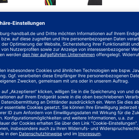
ns zeigst du deine Liebe zum Fußball. Sie sind für
t feuchtigkeitsabsorbierender AEROREADY Technologie für ein
Equipment Style der 90er inspiriert – so überzeugst du beim
ll und besteht zu 100 % aus recycelten Materialien.