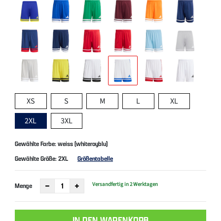
XS
S
M
L
XL
2XL
3XL
Gewählte Farbe: weiss (whiteroyblu)
Gewählte Größe:
2XL
Größentabelle
Versandfertig in 2 Werktagen
Menge
IN DEN WARENKORB