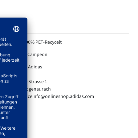
100% PET-Recycelt
MATERIAL:
Campeon
KOLLEKTION:
Adidas
HERSTELLER:
adidas AG
Adi-Dassler-Strasse 1
91074 Herzogenaurach
E-Mail: serviceinfo@onlineshop.adidas.com