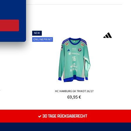
NEW
ONLINEPRINT
7
HC HAMBURG GK TRIKOT 26/27
69,95
€
30 TAGE RÜCKGABERECHT