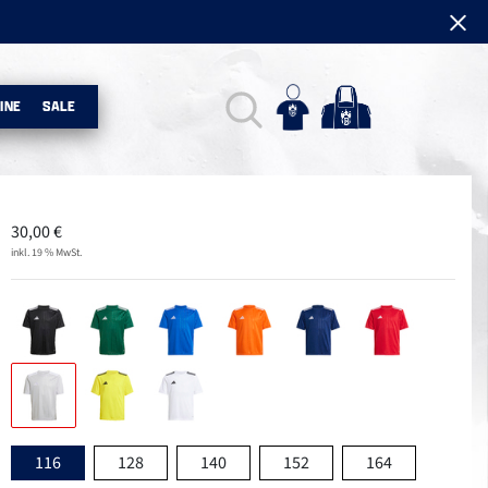
INE
SALE
30,00
€
inkl. 19 % MwSt.
116
128
140
152
164