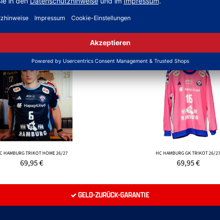
NEW
ONLINEPRINT
C HAMBURG TRIKOT HOME 26/27
HC HAMBURG GK TRIKOT 26/2
69,95
€
69,95
€
GELD-ZURÜCK-GARANTIE