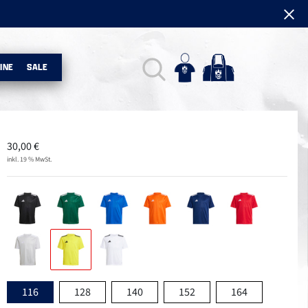
INE
SALE
30,00
€
inkl. 19 % MwSt.
116
128
140
152
164