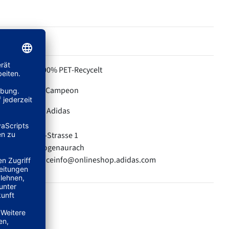
100% PET-Recycelt
MATERIAL:
Campeon
KOLLEKTION:
Adidas
HERSTELLER:
adidas AG
Adi-Dassler-Strasse 1
91074 Herzogenaurach
E-Mail: serviceinfo@onlineshop.adidas.com