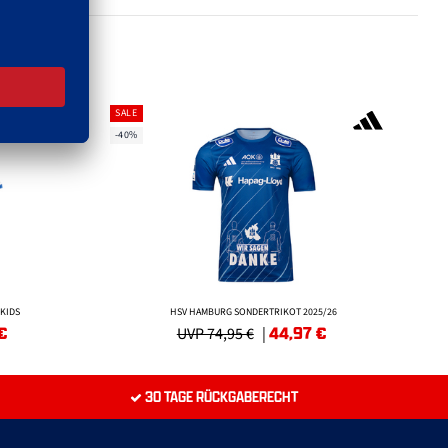
SALE
-40%
KIDS
HSV HAMBURG SONDERTRIKOT 2025/26
€
44,97
€
UVP 74,95 €
|
30 TAGE RÜCKGABERECHT