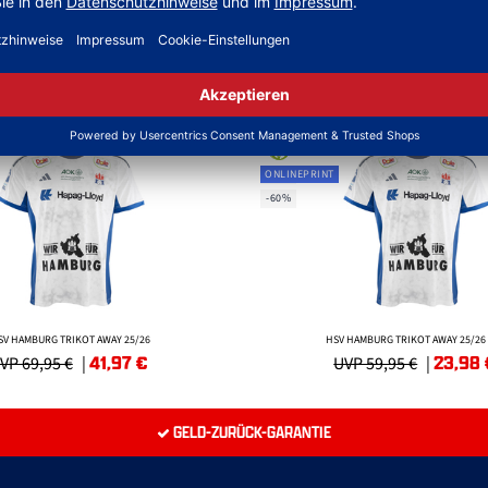
SALE
ONLINEPRINT
-60%
SV HAMBURG TRIKOT AWAY 25/26
HSV HAMBURG TRIKOT AWAY 25/26 
41,97
€
23,98
VP 69,95 €
|
UVP 59,95 €
|
GELD-ZURÜCK-GARANTIE