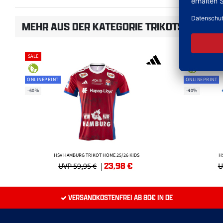
MEHR AUS DER KATEGORIE TRIKOTS
SALE
SALE
ONLINEPRINT
ONLINEPRINT
-60%
-40%
HSV HAMBURG TRIKOT HOME 25/26 KIDS
H
23,98
€
UVP 59,95 €
|
U
VERSANDKOSTENFREI AB 80€ IN DE