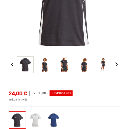
24,00
€
|
UVP 30,00 €
DU SPARST 20%
inkl. 19 % MwSt.