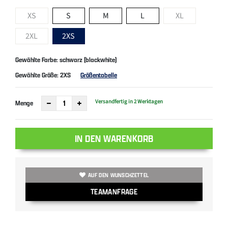
XS
S
M
L
XL
2XL
2XS
Gewählte Farbe: schwarz (blackwhite)
Gewählte Größe:
2XS
Größentabelle
Versandfertig in 2 Werktagen
Menge
IN DEN WARENKORB
AUF DEN WUNSCHZETTEL
TEAMANFRAGE