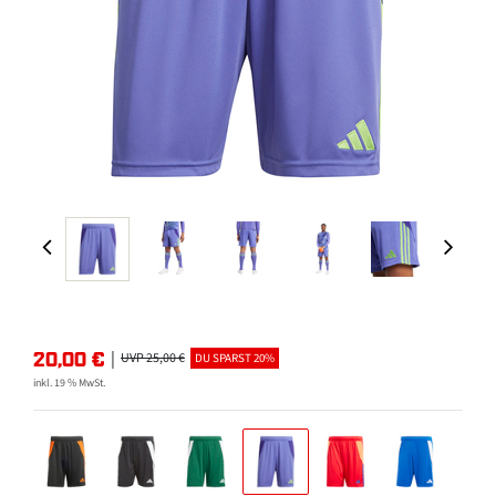
20,00
€
|
UVP 25,00 €
DU SPARST 20%
inkl. 19 % MwSt.