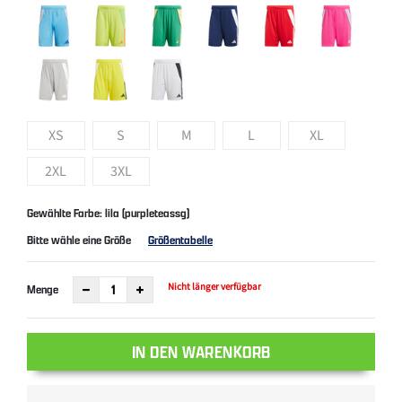
XS
S
M
L
XL
2XL
3XL
Gewählte Farbe: lila (purpleteassg)
Bitte wähle eine Größe
Größentabelle
Nicht länger verfügbar
Menge
IN DEN WARENKORB