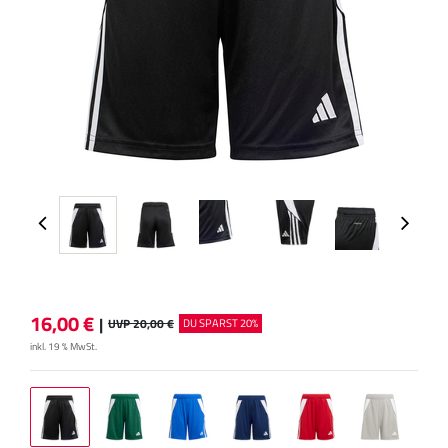
16,00
€
|
UVP 20,00 €
DU SPARST 20%
inkl. 19 % MwSt.