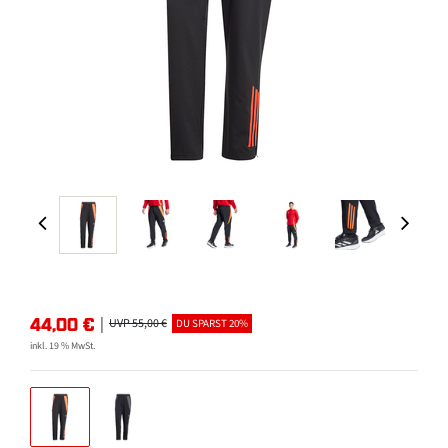
44,00
€
|
UVP 55,00 €
DU SPARST 20%
inkl. 19 % MwSt.