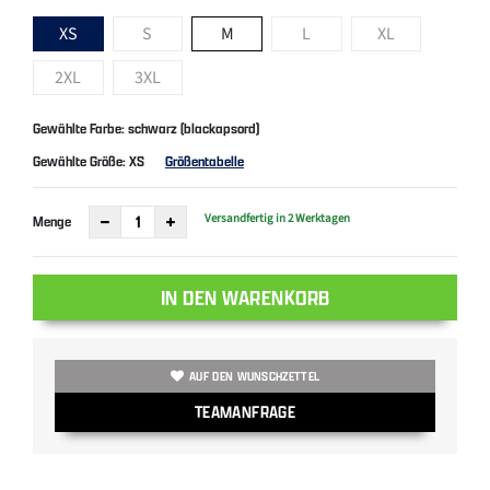
XS
S
M
L
XL
2XL
3XL
Gewählte Farbe: schwarz (blackapsord)
Gewählte Größe:
XS
Größentabelle
Versandfertig in 2 Werktagen
Menge
IN DEN WARENKORB
AUF DEN WUNSCHZETTEL
TEAMANFRAGE