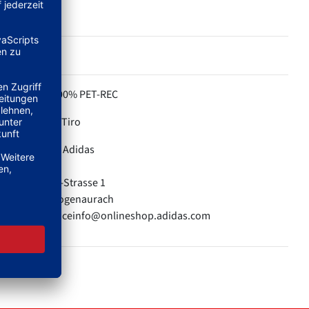
100% PET-REC
MATERIAL:
Tiro
KOLLEKTION:
Adidas
HERSTELLER:
adidas AG
Adi-Dassler-Strasse 1
91074 Herzogenaurach
E-Mail: serviceinfo@onlineshop.adidas.com