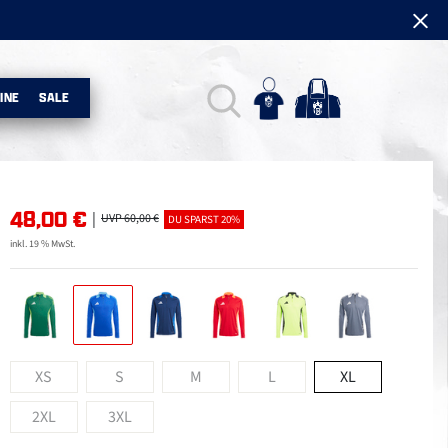
INE
SALE
48,00
€
|
UVP 60,00 €
DU SPARST 20%
inkl. 19 % MwSt.
XS
S
M
L
XL
2XL
3XL