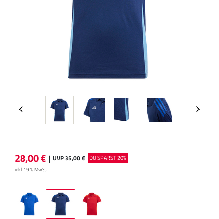
28,00
€
|
UVP 35,00 €
DU SPARST 20%
inkl. 19 % MwSt.