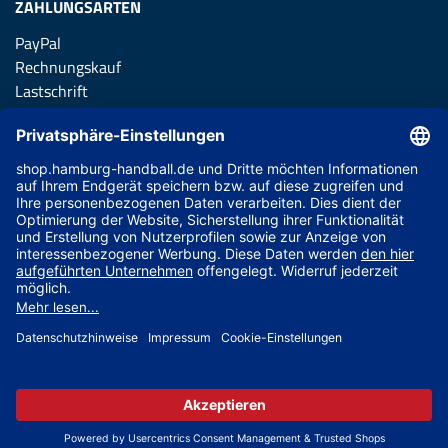
ZAHLUNGSARTEN
PayPal
Rechnungskauf
Lastschrift
Kreditkarte
Apple Pay
Vorkasse
ABONNIERE JETZT DEN KOSTENLOSEN HSVH FANSHOP
NEWSLETTER UND VERPASSE KEINE NEUIGKEIT ODER
AKTION MEHR.
JETZT ANMELDEN
© 2026 Ballsportdirekt.de GmbH und Co. KG
HSVH Summer Sale - Jetzt bis zu 70% Rabatt!