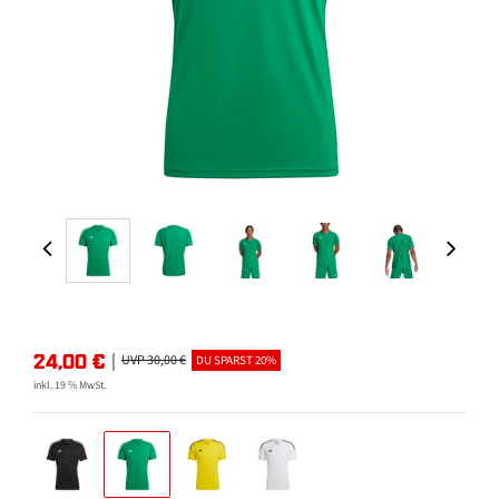
24,00
€
|
UVP 30,00 €
DU SPARST 20%
inkl. 19 % MwSt.