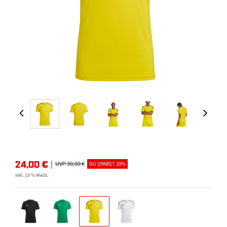
24,00
€
|
UVP 30,00 €
DU SPARST 20%
inkl. 19 % MwSt.