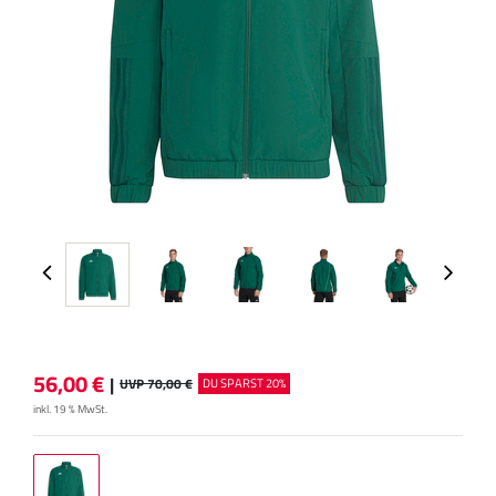
56,00
€
|
UVP 70,00 €
DU SPARST 20%
inkl. 19 % MwSt.