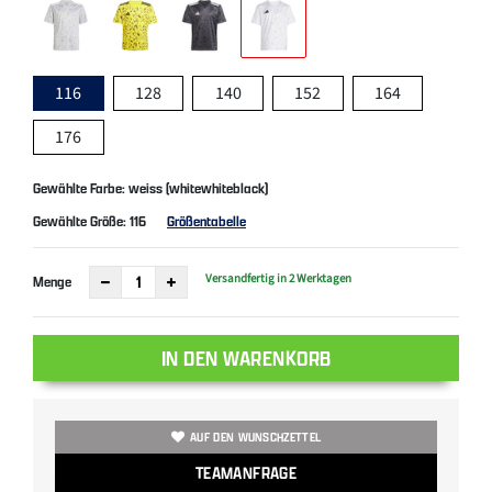
116
128
140
152
164
176
Gewählte Farbe: weiss (whitewhiteblack)
Gewählte Größe:
116
Größentabelle
Versandfertig in 2 Werktagen
Menge
IN DEN WARENKORB
AUF DEN WUNSCHZETTEL
TEAMANFRAGE