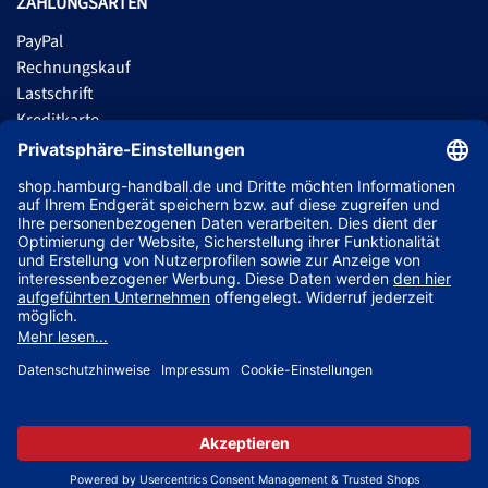
ZAHLUNGSARTEN
PayPal
Rechnungskauf
Lastschrift
Kreditkarte
Apple Pay
Vorkasse
ABONNIERE JETZT DEN KOSTENLOSEN HSVH FANSHOP NEWSLETTER
UND VERPASSE KEINE NEUIGKEIT ODER AKTION MEHR.
JETZT ANMELDEN
Jetzt Trikot mit Name und Nummer deines Lieblingsspielers
© 2026 Ballsportdirekt.de GmbH und Co. KG
sichern!