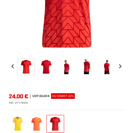
24,00
€
|
UVP 30,00 €
DU SPARST 20%
inkl. 19 % MwSt.