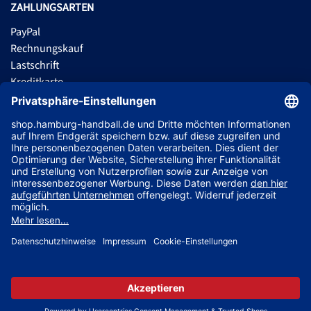
ZAHLUNGSARTEN
PayPal
Rechnungskauf
Lastschrift
Kreditkarte
Apple Pay
Vorkasse
ABONNIERE JETZT DEN KOSTENLOSEN HSVH FANSHOP NEWSLETTER
UND VERPASSE KEINE NEUIGKEIT ODER AKTION MEHR.
JETZT ANMELDEN
Jetzt Trikot mit Name und Nummer deines Lieblingsspielers
© 2026 Ballsportdirekt.de GmbH und Co. KG