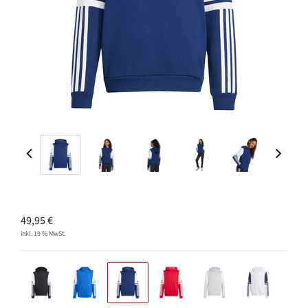
49,95
€
inkl. 19 % MwSt.