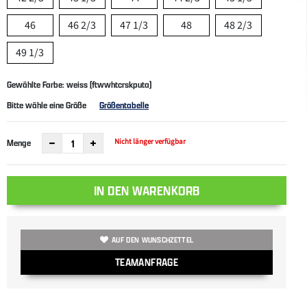
46
46 2/3
47 1/3
48
48 2/3
49 1/3
Gewählte Farbe: weiss (ftwwhtcrskputa)
Bitte wähle eine Größe
Größentabelle
Nicht länger verfügbar
Menge
IN DEN WARENKORB
AUF DEN WUNSCHZETTEL
TEAMANFRAGE