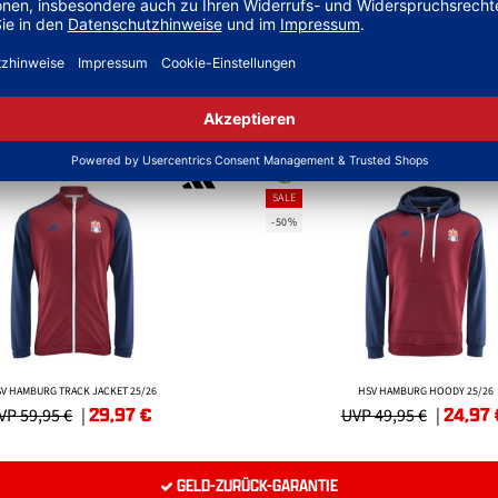
EKLEIDUNG
SALE
-50%
V HAMBURG TRACK JACKET 25/26
HSV HAMBURG HOODY 25/26
29,97
€
24,97
VP 59,95 €
|
UVP 49,95 €
|
GELD-ZURÜCK-GARANTIE