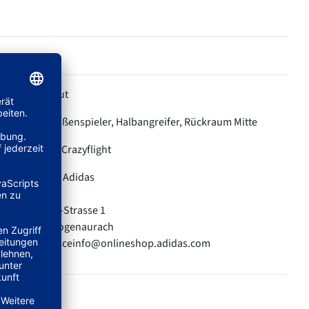
Lowcut
HÖHE:
Außenspieler, Halbangreifer, Rückraum Mitte
POSITION:
Crazyflight
KOLLEKTION:
Adidas
HERSTELLER:
adidas AG
Adi-Dassler-Strasse 1
91074 Herzogenaurach
E-Mail: serviceinfo@onlineshop.adidas.com