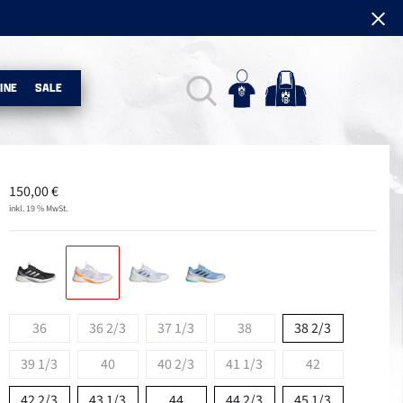
INE
SALE
150,00
€
inkl. 19 % MwSt.
36
36 2/3
37 1/3
38
38 2/3
39 1/3
40
40 2/3
41 1/3
42
42 2/3
43 1/3
44
44 2/3
45 1/3