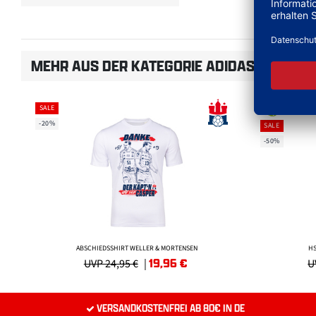
MEHR AUS DER KATEGORIE ADIDAS SPORTB
SALE
-20%
SALE
-50%
ABSCHIEDSSHIRT WELLER & MORTENSEN
HS
19,96
€
UVP 24,95 €
|
U
VERSANDKOSTENFREI AB 80€ IN DE