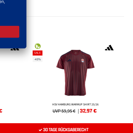
SALE
-45%
HSV HAMBURG WARMUP SHIRT 25/26
€
32,97
€
UVP 59,95 €
|
30 TAGE RÜCKGABERECHT