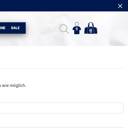
INE
SALE
u wie möglich.