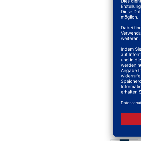
AN
ANKER BL