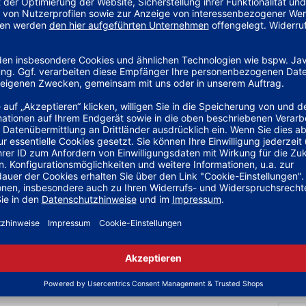
KER BLACK COLLECTION CAP
ANKER BLACK COLLECTION HO
24,95
€
54,95
€
ACK COLLECTION SWEATSHIRT KIDS
ANKER BLACK COLLECTION T-SHI
44,95
€
24,95
€