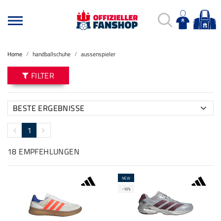
Home
handballschuhe
aussenspieler
FILTER
1
18 EMPFEHLUNGEN
NEW
-10%