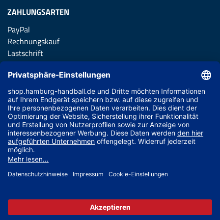
ZAHLUNGSARTEN
PayPal
Rechnungskauf
Lastschrift
Kreditkarte
Apple Pay
Vorkasse
ABONNIERE JETZT DEN KOSTENLOSEN HSVH FANSHOP
NEWSLETTER UND VERPASSE KEINE NEUIGKEIT ODER
AKTION MEHR.
JETZT ANMELDEN
© 2026 Ballsportdirekt.de GmbH und Co. KG