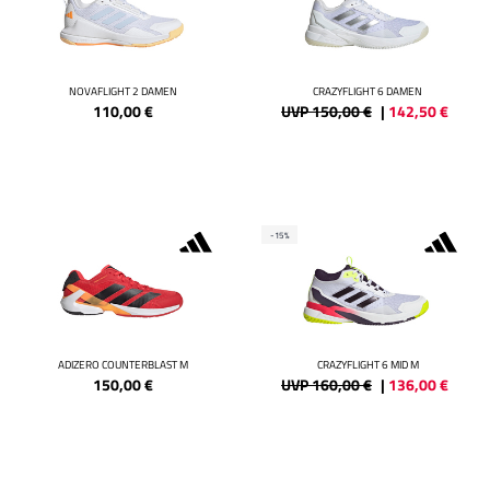
NOVAFLIGHT 2 DAMEN
CRAZYFLIGHT 6 DAMEN
110,00
€
UVP 150,00 €
|
142,50
€
-15%
ADIZERO COUNTERBLAST M
CRAZYFLIGHT 6 MID M
150,00
€
UVP 160,00 €
|
136,00
€