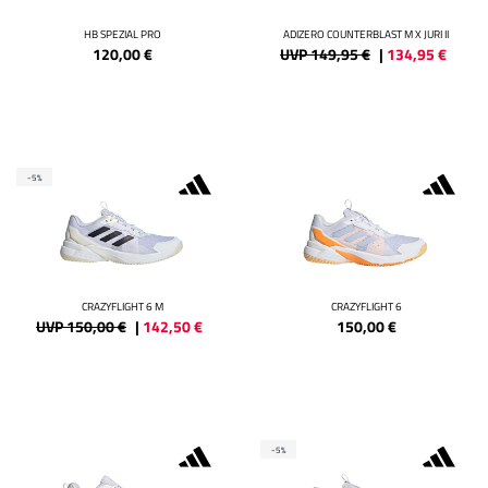
HB SPEZIAL PRO
ADIZERO COUNTERBLAST M X JURI II
120,00
€
UVP 149,95 €
|
134,95
€
-5%
CRAZYFLIGHT 6 M
CRAZYFLIGHT 6
UVP 150,00 €
|
142,50
€
150,00
€
-5%