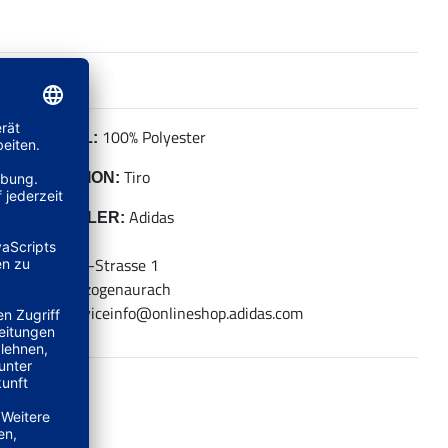
100% Polyester
MATERIAL:
Tiro
KOLLEKTION:
Adidas
HERSTELLER:
adidas AG
Adi-Dassler-Strasse 1
91074 Herzogenaurach
E-Mail: serviceinfo@onlineshop.adidas.com