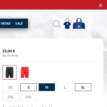
CHEINE
SALE
55,00
€
inkl. 19 % MwSt.
XS
S
M
L
XL
2XL
3XL