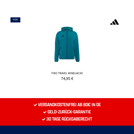
NEW
TIRO TRAVEL WINDJACKE
74,95
€
VERSANDKOSTENFREI AB 80€ IN DE
GELD-ZURÜCK-GARANTIE
30 TAGE RÜCKGABERECHT