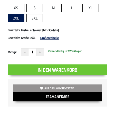
XS
S
M
L
XL
2XL
3XL
Gewählte Farbe: schwarz (blackwhite)
Gewählte Größe:
2XL
Größentabelle
Versandfertig in 2 Werktagen
Menge
IN DEN WARENKORB
AUF DEN WUNSCHZETTEL
TEAMANFRAGE