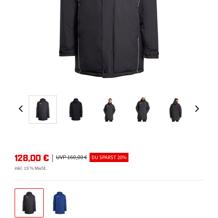
128,00
€
|
UVP 160,00 €
DU SPARST 20%
inkl. 19 % MwSt.