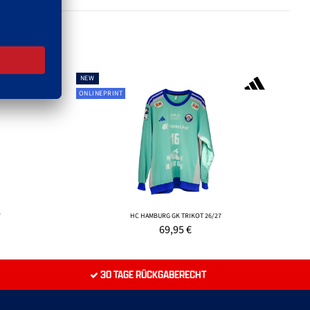
NEW
ONLINEPRINT
7
HC HAMBURG GK TRIKOT 26/27
69,95
€
30 TAGE RÜCKGABERECHT