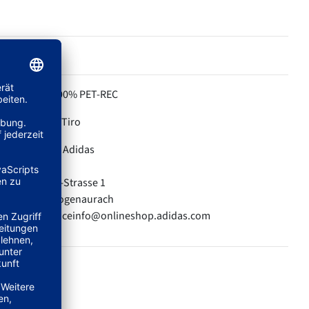
100% PET-REC
MATERIAL:
Tiro
KOLLEKTION:
Adidas
HERSTELLER:
adidas AG
Adi-Dassler-Strasse 1
91074 Herzogenaurach
E-Mail: serviceinfo@onlineshop.adidas.com