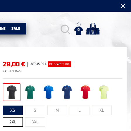
INE
SALE
28,00
€
|
UVP 35,00 €
DU SPARST 20%
inkl. 19 % MwSt.
XS
S
M
L
XL
2XL
3XL