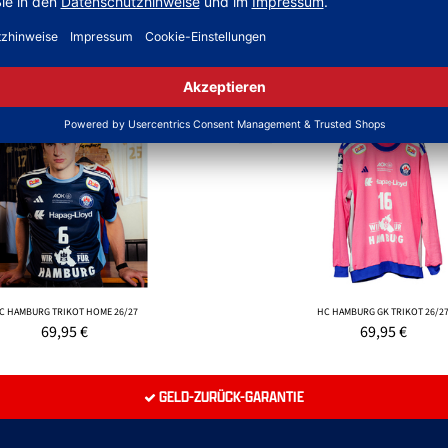
NEW
ONLINEPRINT
C HAMBURG TRIKOT HOME 26/27
HC HAMBURG GK TRIKOT 26/2
69,95
€
69,95
€
GELD-ZURÜCK-GARANTIE