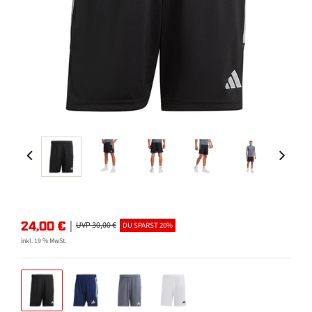
24,00
€
|
UVP 30,00 €
DU SPARST 20%
inkl. 19 % MwSt.