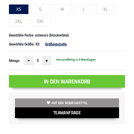
XS
S
M
L
XL
2XL
3XL
Gewählte Farbe: schwarz (blackwhite)
Gewählte Größe:
XS
Größentabelle
Versandfertig in 4 Werktagen
Menge
IN DEN WARENKORB
AUF DEN WUNSCHZETTEL
TEAMANFRAGE