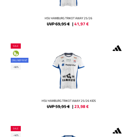
HSV HAMBURG TRIKOT AWAY 25/26
UVP 69,95 €
|
41,97
€
SALE
ONLINEPRINT
-60%
HSV HAMBURG TRIKOT AWAY 25/26 KIDS
UVP 59,95 €
|
23,98
€
SALE
-40%