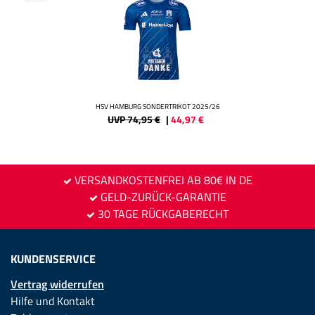
HSV HAMBURG SONDERTRIKOT 2025/26
UVP 74,95 €
|
44,97
€
VERSANDKOSTENFREI AB 80€ IN DE
GELD-ZURÜCK-GARANTIE
30 TAGE RÜCKGABERECHT
KUNDENSERVICE
Vertrag widerrufen
Hilfe und Kontakt