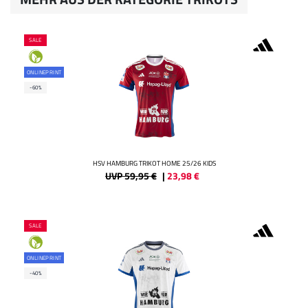
SALE
ONLINEPRINT
-60%
HSV HAMBURG TRIKOT HOME 25/26 KIDS
UVP 59,95 €
|
23,98
€
SALE
ONLINEPRINT
-40%