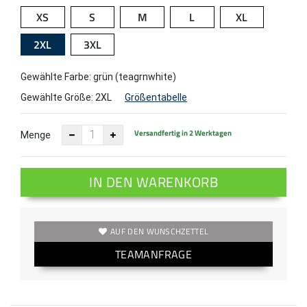
XS
S
M
L
XL
2XL
3XL
Gewählte Farbe: grün (teagrnwhite)
Gewählte Größe:
2XL
Größentabelle
Versandfertig in 2 Werktagen
Menge
IN DEN WARENKORB
AUF DEN WUNSCHZETTEL
TEAMANFRAGE