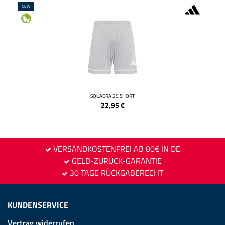
NEW
SQUADRA 25 SHORT
22,95
€
VERSANDKOSTENFREI AB 80€ IN DE
GELD-ZURÜCK-GARANTIE
30 TAGE RÜCKGABERECHT
KUNDENSERVICE
Vertrag widerrufen