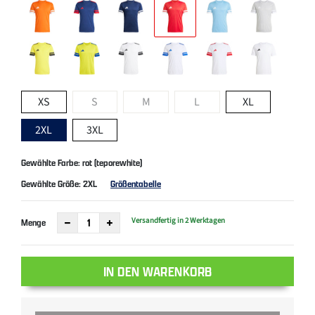
XS
S
M
L
XL
2XL
3XL
Gewählte Farbe: rot (teporewhite)
Gewählte Größe:
2XL
Größentabelle
Versandfertig in 2 Werktagen
Menge
IN DEN WARENKORB