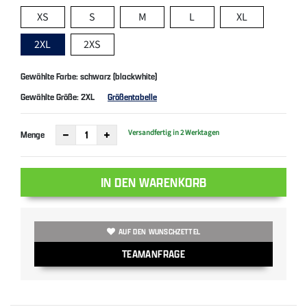
XS
S
M
L
XL
2XL
2XS
Gewählte Farbe: schwarz (blackwhite)
Gewählte Größe:
2XL
Größentabelle
Versandfertig in 2 Werktagen
Menge
IN DEN WARENKORB
AUF DEN WUNSCHZETTEL
TEAMANFRAGE