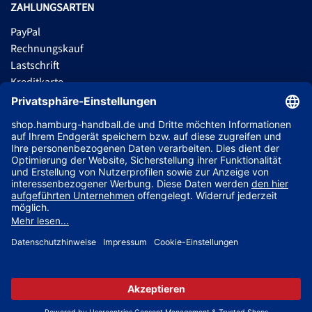
ZAHLUNGSARTEN
PayPal
Rechnungskauf
Lastschrift
Kreditkarte
Apple Pay
Vorkasse
ABONNIERE JETZT DEN KOSTENLOSEN HSVH FANSHOP NEWSLETTER
UND VERPASSE KEINE NEUIGKEIT ODER AKTION MEHR.
JETZT ANMELDEN
Jetzt Trikot mit Name und Nummer deines Lieblingsspielers
© 2026 Ballsportdirekt.de GmbH und Co. KG